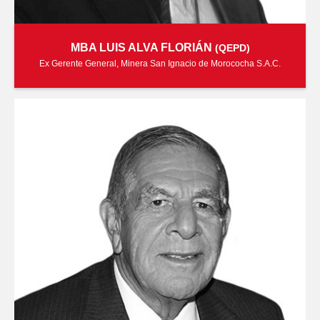
MBA LUIS ALVA FLORIÁN
(QEPD)
Ex Gerente General, Minera San Ignacio de Morococha S.A.C.