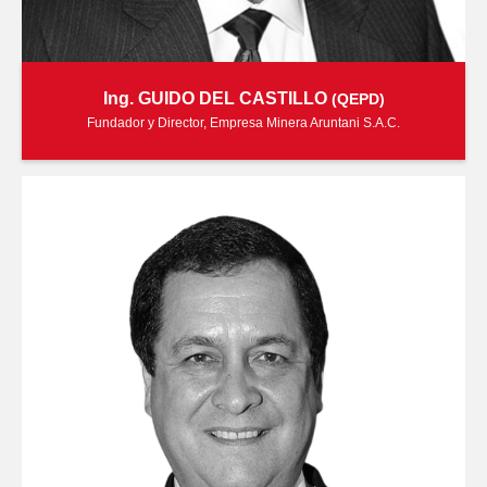
Ing. GUIDO DEL CASTILLO
(QEPD)
Fundador y Director, Empresa Minera Aruntani S.A.C.