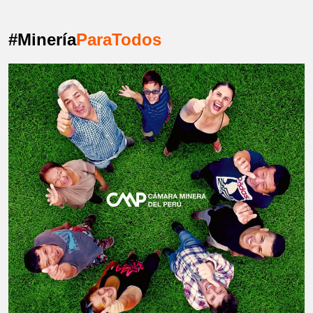
#Minería
ParaTodos