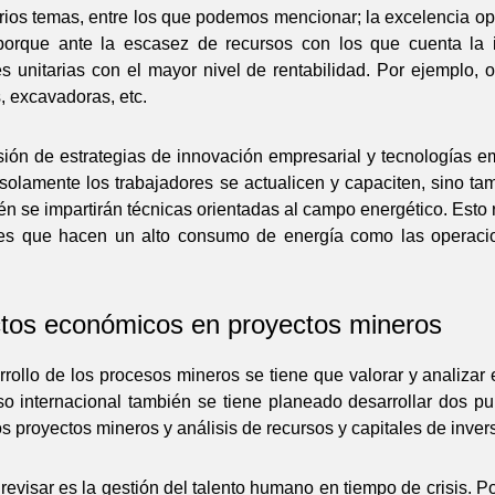
rios temas, entre los que podemos mencionar; la excelencia ope
 porque ante la escasez de recursos con los que cuenta la i
es unitarias con el mayor nivel de rentabilidad. Por ejemplo,
 excavadoras, etc.
sión de estrategias de innovación empresarial y tecnologías e
 solamente los trabajadores se actualicen y capaciten, sino ta
én se impartirán técnicas orientadas al campo energético. Esto 
dades que hacen un alto consumo de energía como las operaci
ctos económicos en proyectos mineros
rrollo de los procesos mineros se tiene que valorar y analiza
o internacional también se tiene planeado desarrollar dos p
os proyectos mineros y análisis de recursos y capitales de inver
visar es la gestión del talento humano en tiempo de crisis. P